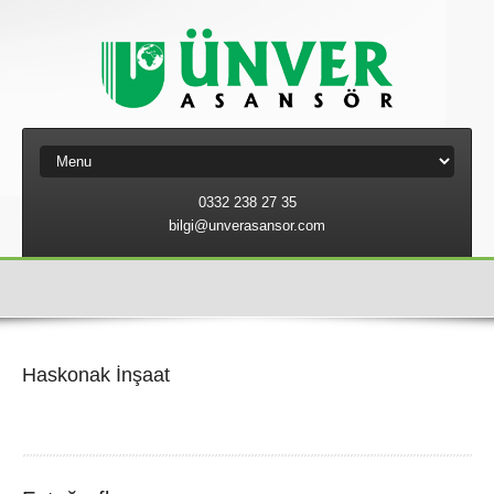
0332 238 27 35
bilgi@unverasansor.com
Haskonak İnşaat