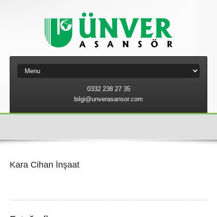
0332 238 27 35
bilgi@unverasansor.com
Kara Cihan İnşaat